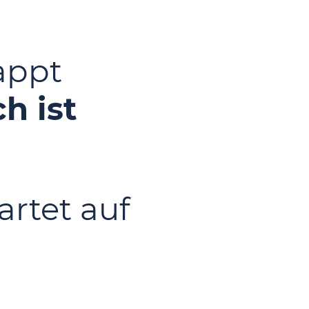
lappt
h ist
rtet auf